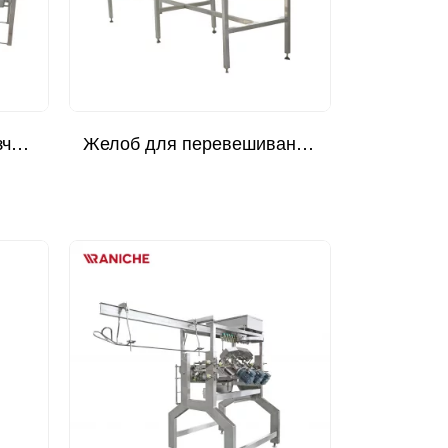
Автоматический разгрузчик ног - Тип без питания
Желоб для перевешивания туш