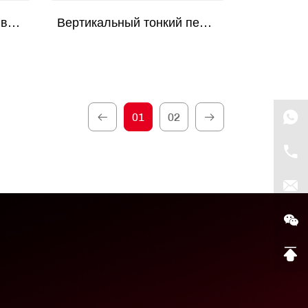
Горизонтальный ощипыватель
Вертикальный тонкий перощипальный станок
01
02