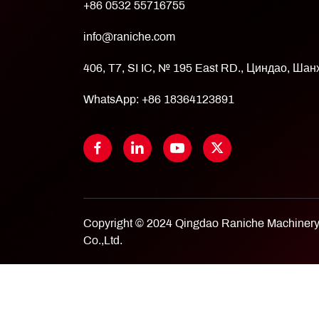
+86 0532 55716755
info@raniche.com
406, T7, SI IC, № 195 East RD., Циндао, Шан
WhatsApp:
+86 18364123891
Copyright © 2024 Qingdao Raniche Machiner
Co.,Ltd.