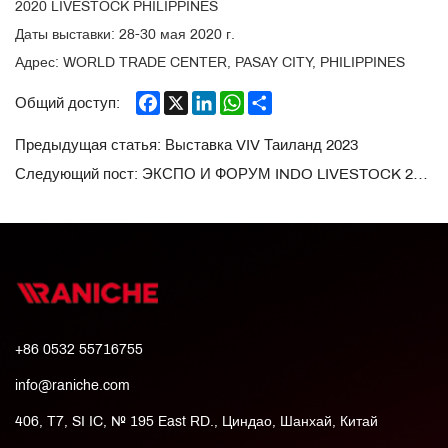
2020 LIVESTOCK PHILIPPINES
Даты выставки: 28-30 мая 2020 г.
Адрес: WORLD TRADE CENTER, PASAY CITY, PHILIPPINES
Facebook
X
LinkedIn
WhatsApp
Share
Общий доступ:
Предыдущая статья:
Выставка VIV Таиланд 2023
Следующий пост:
ЭКСПО И ФОРУМ INDO LIVESTOCK 2020
+86 0532 55716755
info@raniche.com
406, T7, SI IC, № 195 East RD., Циндао, Шанхай, Китай